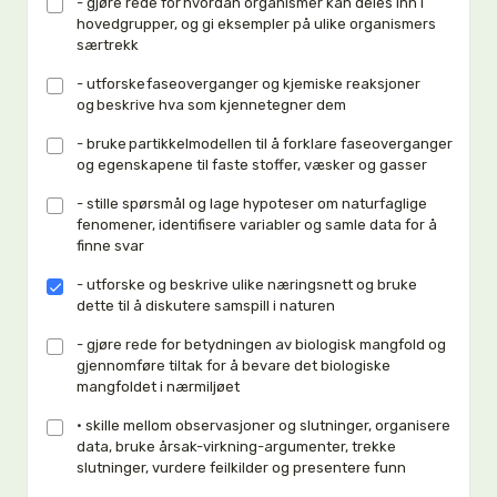
- gjøre rede for hvordan organismer kan deles inn i
hovedgrupper, og gi eksempler på ulike organismers
særtrekk
- utforske faseoverganger og kjemiske reaksjoner
og beskrive hva som kjennetegner dem
- bruke partikkelmodellen til å forklare faseoverganger
og egenskapene til faste stoffer, væsker og gasser
- stille spørsmål og lage hypoteser om naturfaglige
fenomener, identifisere variabler og samle data for å
finne svar
- utforske og beskrive ulike næringsnett og bruke
dette til å diskutere samspill i naturen
- gjøre rede for betydningen av biologisk mangfold og
gjennomføre tiltak for å bevare det biologiske
mangfoldet i nærmiljøet
• skille mellom observasjoner og slutninger, organisere
data, bruke årsak-virkning-argumenter, trekke
slutninger, vurdere feilkilder og presentere funn