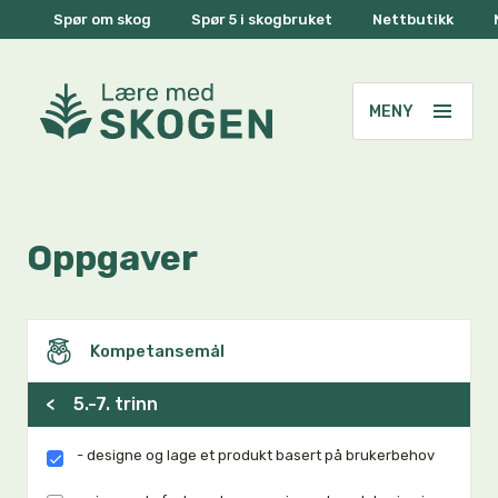
Spør om skog
Spør 5 i skogbruket
Nettbutikk
Oppgaver
Kompetansemål
<
5.-7. trinn
- designe og lage et produkt basert på brukerbehov