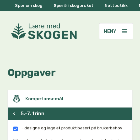
Spør om skog
Spør 5 i skogbruket
Nettbutikk
Oppgaver
Kompetansemål
<
5.-7. trinn
- designe og lage et produkt basert på brukerbehov