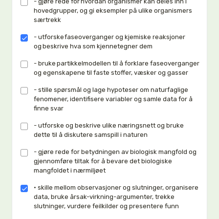
- gjøre rede for hvordan organismer kan deles inn i
hovedgrupper, og gi eksempler på ulike organismers
særtrekk
- utforske faseoverganger og kjemiske reaksjoner
og beskrive hva som kjennetegner dem
- bruke partikkelmodellen til å forklare faseoverganger
og egenskapene til faste stoffer, væsker og gasser
- stille spørsmål og lage hypoteser om naturfaglige
fenomener, identifisere variabler og samle data for å
finne svar
- utforske og beskrive ulike næringsnett og bruke
dette til å diskutere samspill i naturen
- gjøre rede for betydningen av biologisk mangfold og
gjennomføre tiltak for å bevare det biologiske
mangfoldet i nærmiljøet
• skille mellom observasjoner og slutninger, organisere
data, bruke årsak-virkning-argumenter, trekke
slutninger, vurdere feilkilder og presentere funn