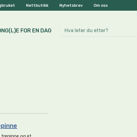
ogbruket
Nettbutikk
Nyhetsbrev
Om oss
ONG(L)E FOR EN DAG
epinne
 trepinne og et