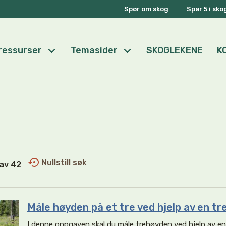
Spør om skog
Spør 5 i sk
ressurser
Temasider
SKOGLEKENE
K
Nullstill søk
1 av 42
Måle høyden på et tre ved hjelp av en tr
I denne oppgaven skal du måle trehøyden ved hjelp av en