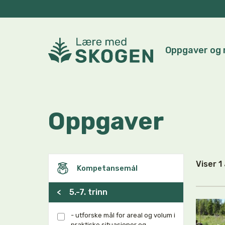
Oppgaver og 
Oppgaver
Viser 
Kompetansemål
<
5.-7. trinn
- utforske mål for areal og volum i
praktiske situasjoner og