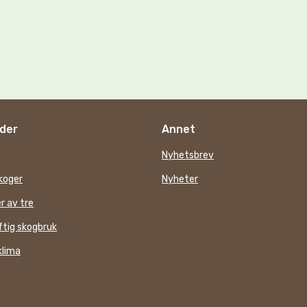
der
Annet
Nyhetsbrev
koger
Nyheter
r av tre
tig skogbruk
klima