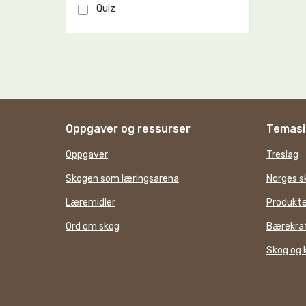
Quiz
Oppgaver og ressurser
Temasi
Oppgaver
Treslag
Skogen som læringsarena
Norges s
Læremidler
Produkte
Ord om skog
Bærekraf
Skog og 