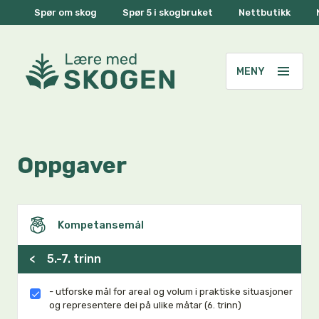
Spør om skog
Spør 5 i skogbruket
Nettbutikk
Oppgaver
Kompetansemål
<
5.-7. trinn
- utforske mål for areal og volum i praktiske situasjoner
og representere dei på ulike måtar (6. trinn)