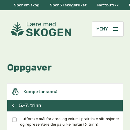
Spør om skog
Spør 5 i skogbruket
Nettbutikk
Oppgaver
Kompetansemål
<
5.-7. trinn
- utforske mål for areal og volum i praktiske situasjoner
og representere dei på ulike måtar (6. trinn)