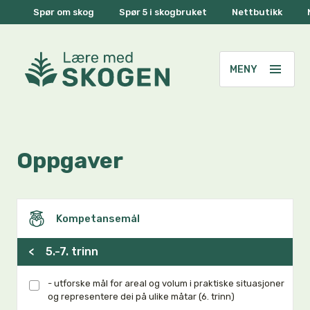
Spør om skog
Spør 5 i skogbruket
Nettbutikk
Oppgaver
Kompetansemål
<
5.-7. trinn
- utforske mål for areal og volum i praktiske situasjoner
og representere dei på ulike måtar (6. trinn)