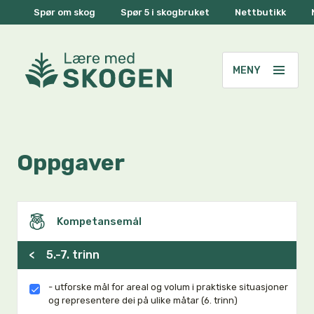
Spør om skog
Spør 5 i skogbruket
Nettbutikk
Oppgaver
Kompetansemål
<
5.-7. trinn
- utforske mål for areal og volum i praktiske situasjoner
og representere dei på ulike måtar (6. trinn)