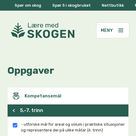
Spør om skog
Spør 5 i skogbruket
Nettbutikk
Oppgaver
Kompetansemål
<
5.-7. trinn
- utforske mål for areal og volum i praktiske situasjoner
og representere dei på ulike måtar (6. trinn)