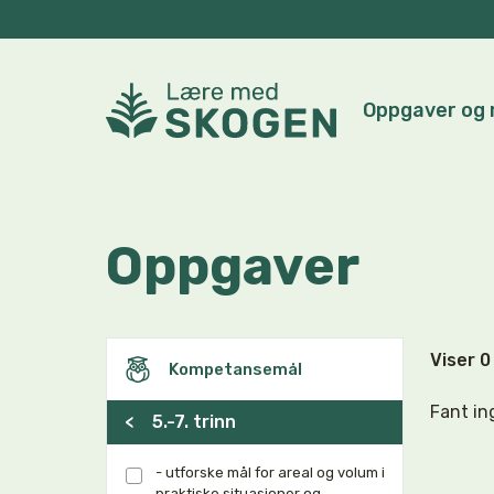
Oppgaver og 
Oppgaver
Viser 
Kompetansemål
Fant in
<
5.-7. trinn
- utforske mål for areal og volum i
praktiske situasjoner og