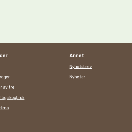
der
Annet
Nyhetsbrev
koger
Nyheter
r av tre
tig skogbruk
klima