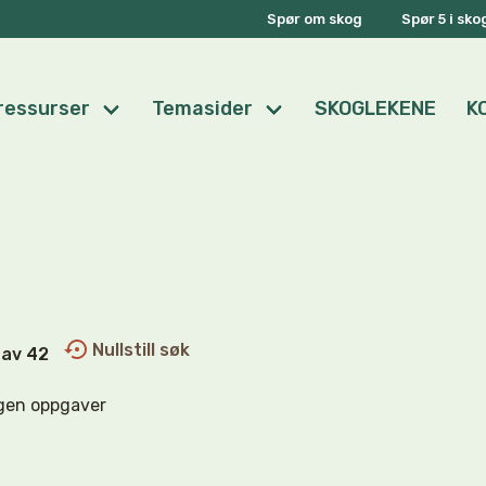
Spør om skog
Spør 5 i sk
ressurser
Temasider
SKOGLEKENE
K
Nullstill søk
0 av 42
gen oppgaver