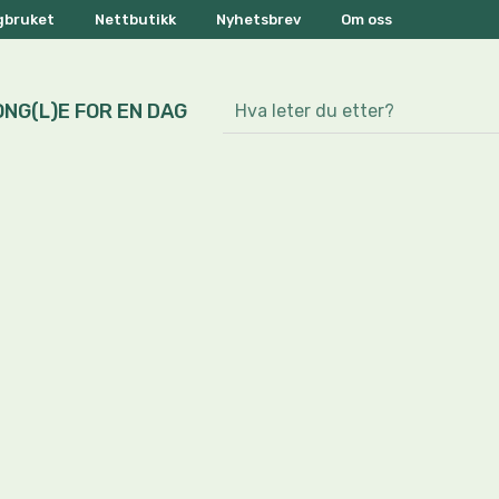
ogbruket
Nettbutikk
Nyhetsbrev
Om oss
ONG(L)E FOR EN DAG