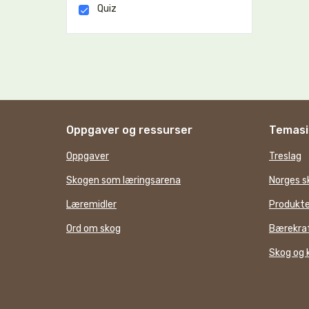
Quiz
Oppgaver og ressurser
Temasi
Oppgaver
Treslag
Skogen som læringsarena
Norges s
Læremidler
Produkte
Ord om skog
Bærekraf
Skog og 