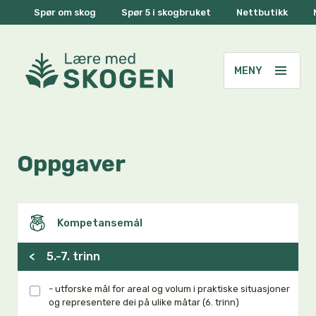
Spør om skog
Spør 5 i skogbruket
Nettbutikk
Oppgaver
Kompetansemål
<
5.-7. trinn
- utforske mål for areal og volum i praktiske situasjoner
og representere dei på ulike måtar (6. trinn)