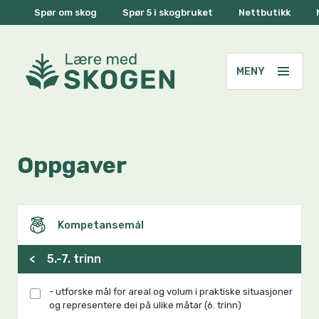
Spør om skog
Spør 5 i skogbruket
Nettbutikk
Oppgaver
Kompetansemål
<
5.-7. trinn
- utforske mål for areal og volum i praktiske situasjoner
og representere dei på ulike måtar (6. trinn)