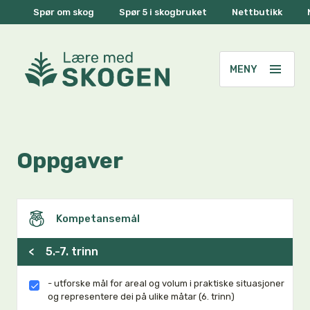
Spør om skog
Spør 5 i skogbruket
Nettbutikk
Oppgaver
Kompetansemål
<
5.-7. trinn
- utforske mål for areal og volum i praktiske situasjoner
og representere dei på ulike måtar (6. trinn)