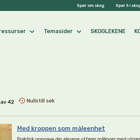
Spør om skog
Spør 5 i sk
ressurser
Temasider
SKOGLEKENE
K
Nullstill søk
3 av 42
Med kroppen som måleenhet
Praktisk oppgave der elevene utfører målinger med utgan