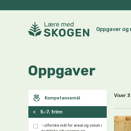
Oppgaver og 
Oppgaver
Viser 
Kompetansemål
<
5.-7. trinn
- utforske mål for areal og volum i
praktiske situasjoner og