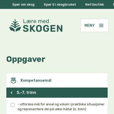
Spør om skog
Spør 5 i skogbruket
Nettbutikk
Oppgaver
Kompetansemål
<
5.-7. trinn
- utforske mål for areal og volum i praktiske situasjoner
og representere dei på ulike måtar (6. trinn)