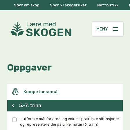
Spør om skog
Spør 5 i skogbruket
Nettbutikk
Oppgaver
Kompetansemål
<
5.-7. trinn
- utforske mål for areal og volum i praktiske situasjoner
og representere dei på ulike måtar (6. trinn)