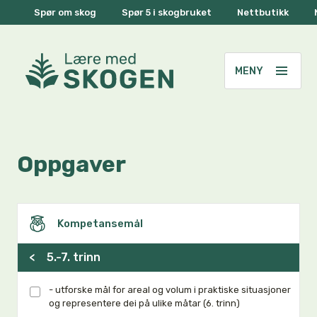
Spør om skog
Spør 5 i skogbruket
Nettbutikk
Oppgaver
Kompetansemål
<
5.-7. trinn
- utforske mål for areal og volum i praktiske situasjoner
og representere dei på ulike måtar (6. trinn)