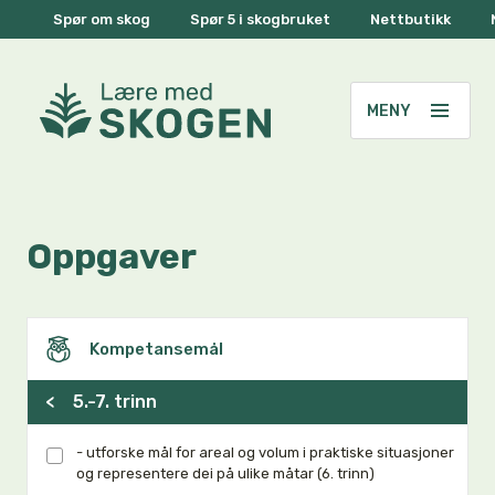
Spør om skog
Spør 5 i skogbruket
Nettbutikk
Oppgaver
Kompetansemål
<
5.-7. trinn
- utforske mål for areal og volum i praktiske situasjoner
og representere dei på ulike måtar (6. trinn)