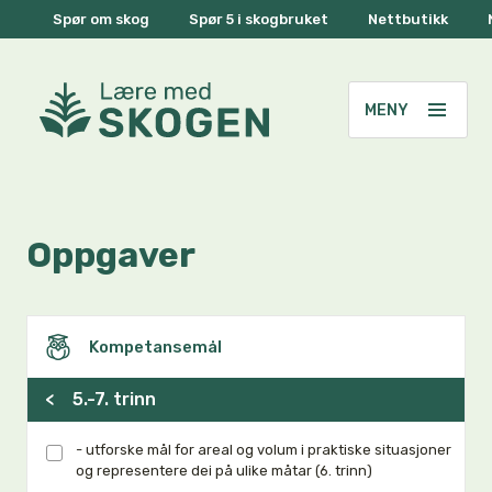
Spør om skog
Spør 5 i skogbruket
Nettbutikk
Oppgaver
Kompetansemål
<
5.-7. trinn
- utforske mål for areal og volum i praktiske situasjoner
og representere dei på ulike måtar (6. trinn)