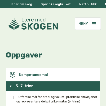
Spør om skog
Spør 5 i skogbruket
Nettbutikk
Oppgaver
Kompetansemål
<
5.-7. trinn
- utforske mål for areal og volum i praktiske situasjoner
og representere dei på ulike måtar (6. trinn)