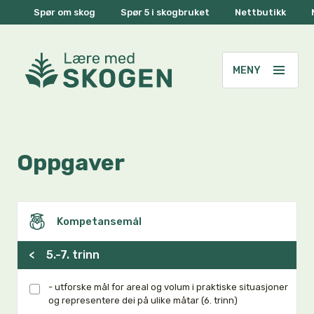
Spør om skog
Spør 5 i skogbruket
Nettbutikk
Oppgaver
Kompetansemål
<
5.-7. trinn
- utforske mål for areal og volum i praktiske situasjoner
og representere dei på ulike måtar (6. trinn)