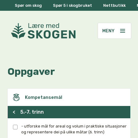
Spør om skog
Spør 5 i skogbruket
Nettbutikk
Oppgaver
Kompetansemål
<
5.-7. trinn
- utforske mål for areal og volum i praktiske situasjoner
og representere dei på ulike måtar (6. trinn)