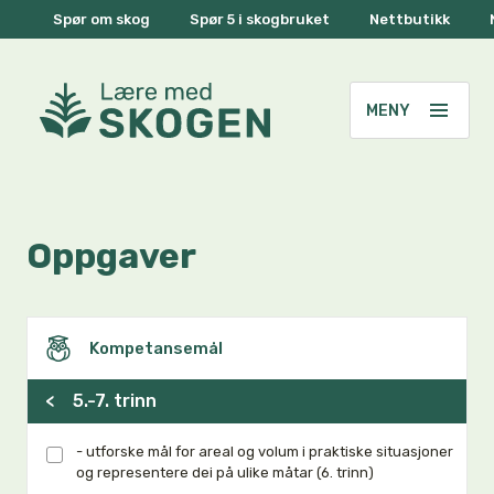
Spør om skog
Spør 5 i skogbruket
Nettbutikk
Oppgaver
Kompetansemål
<
5.-7. trinn
- utforske mål for areal og volum i praktiske situasjoner
og representere dei på ulike måtar (6. trinn)