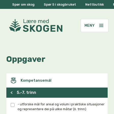
Spør om skog
Spør 5 i skogbruket
Nettbutikk
Oppgaver
Kompetansemål
<
5.-7. trinn
- utforske mål for areal og volum i praktiske situasjoner
og representere dei på ulike måtar (6. trinn)