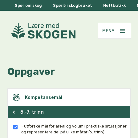
Spør om skog
Spør 5 i skogbruket
Nettbutikk
Oppgaver
Kompetansemål
<
5.-7. trinn
- utforske mål for areal og volum i praktiske situasjoner
og representere dei på ulike måtar (6. trinn)