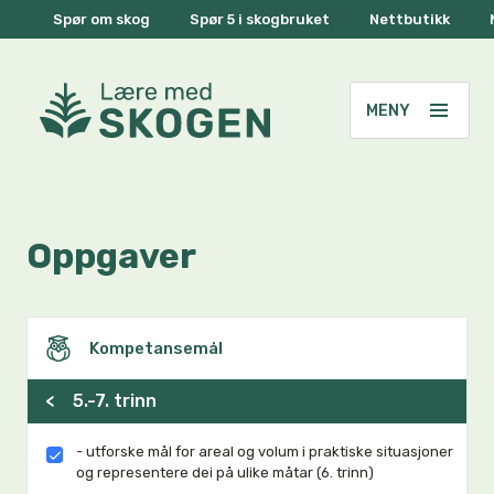
Spør om skog
Spør 5 i skogbruket
Nettbutikk
Oppgaver
Kompetansemål
<
5.-7. trinn
- utforske mål for areal og volum i praktiske situasjoner
og representere dei på ulike måtar (6. trinn)