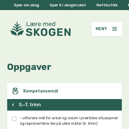
Spør om skog
Spør 5 i skogbruket
Nettbutikk
Oppgaver
Kompetansemål
<
5.-7. trinn
- utforske mål for areal og volum i praktiske situasjoner
og representere dei på ulike måtar (6. trinn)