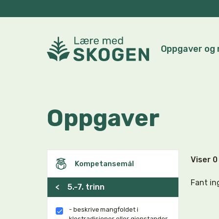
Oppgaver og 
Oppgaver
Viser 
Kompetansemål
Fant in
<
5.-7. trinn
- beskrive mangfoldet i
klestradisjoner eller gjenstander,