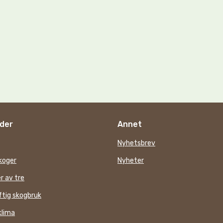
der
Annet
Nyhetsbrev
koger
Nyheter
r av tre
tig skogbruk
klima