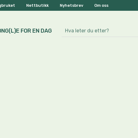
ogbruket
Nettbutikk
Nyhetsbrev
Om oss
ONG(L)E FOR EN DAG