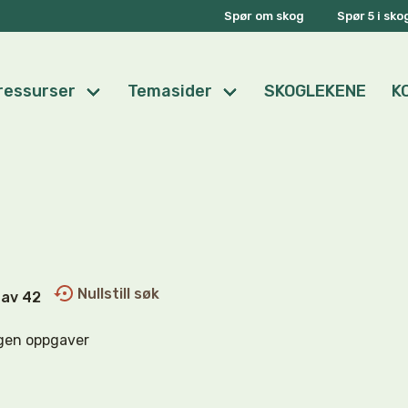
Spør om skog
Spør 5 i sk
ressurser
Temasider
SKOGLEKENE
K
Nullstill søk
0 av 42
gen oppgaver