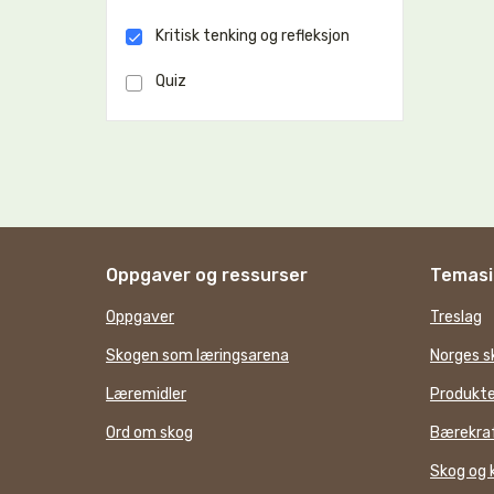
Kritisk tenking og refleksjon
Quiz
Oppgaver og ressurser
Temasi
Oppgaver
Treslag
Skogen som læringsarena
Norges s
Læremidler
Produkte
Ord om skog
Bærekraf
Skog og 