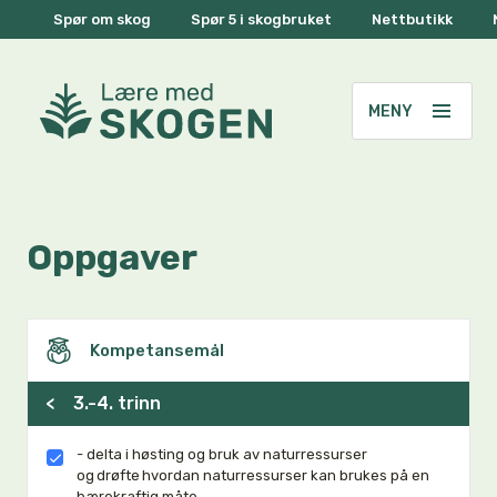
Spør om skog
Spør 5 i skogbruket
Nettbutikk
Oppgaver
Kompetansemål
<
3.-4. trinn
- delta i høsting og bruk av naturressurser
og drøfte hvordan naturressurser kan brukes på en
bærekraftig måte