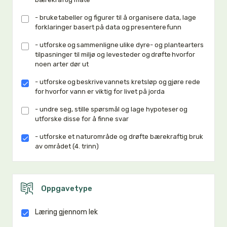
- bruke tabeller og figurer til å organisere data, lage
forklaringer basert på data og presentere funn
- utforske og sammenligne ulike dyre- og plantearters
tilpasninger til miljø og levesteder og drøfte hvorfor
noen arter dør ut
- utforske og beskrive vannets kretsløp og gjøre rede
for hvorfor vann er viktig for livet på jorda
- undre seg, stille spørsmål og lage hypoteser og
utforske disse for å finne svar
- utforske et naturområde og drøfte bærekraftig bruk
av området (4. trinn)
Oppgavetype
Læring gjennom lek