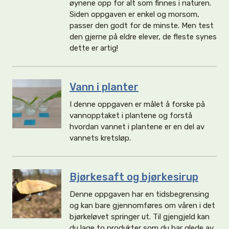
øynene opp for alt som finnes i naturen.
Siden oppgaven er enkel og morsom,
passer den godt for de minste. Men test
den gjerne på eldre elever, de fleste synes
dette er artig!
Vann i planter
I denne oppgaven er målet å forske på
vannopptaket i plantene og forstå
hvordan vannet i plantene er en del av
vannets kretsløp.
Bjørkesaft og bjørkesirup
Denne oppgaven har en tidsbegrensing
og kan bare gjennomføres om våren i det
bjørkeløvet springer ut. Til gjengjeld kan
du lage to produkter som du har glede av