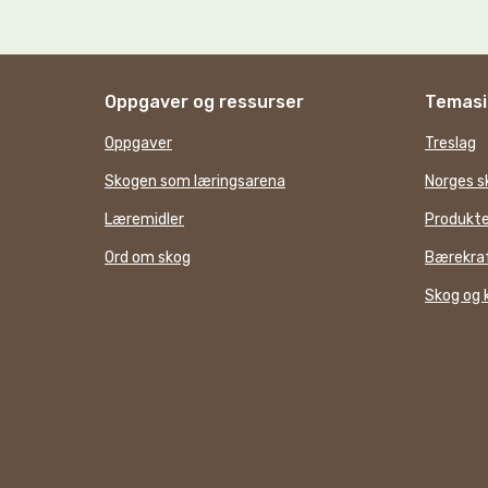
Oppgaver og ressurser
Temasi
Oppgaver
Treslag
Skogen som læringsarena
Norges s
Læremidler
Produkte
Ord om skog
Bærekraf
Skog og 