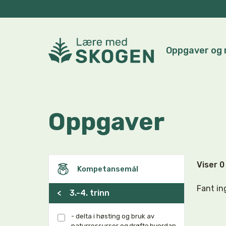
Oppgaver og 
Oppgaver
Viser 
Kompetansemål
Fant in
<
3.-4. trinn
- delta i høsting og bruk av
naturressurser og drøfte hvordan