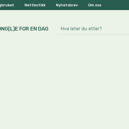
ogbruket
Nettbutikk
Nyhetsbrev
Om oss
ONG(L)E FOR EN DAG