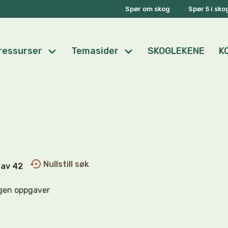
Spør om skog
Spør 5 i sk
ressurser
Temasider
SKOGLEKENE
K
Nullstill søk
0 av 42
gen oppgaver