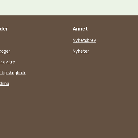
der
Annet
Nyhetsbrev
koger
Nyheter
r av tre
tig skogbruk
klima