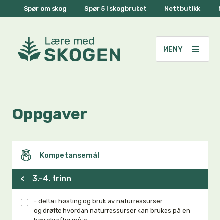
Spør om skog
Spør 5 i skogbruket
Nettbutikk
Oppgaver
Kompetansemål
<
3.-4. trinn
- delta i høsting og bruk av naturressurser
og drøfte hvordan naturressurser kan brukes på en
bærekraftig måte