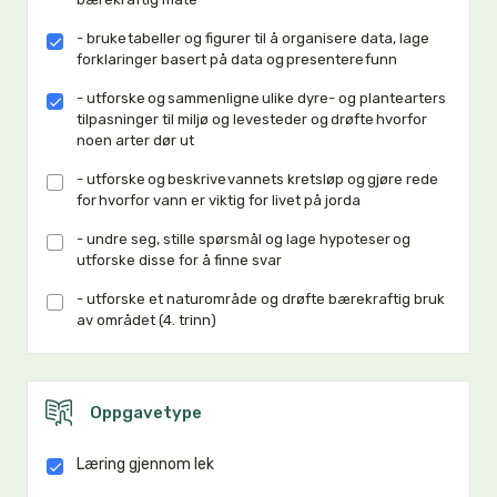
- bruke tabeller og figurer til å organisere data, lage
forklaringer basert på data og presentere funn
- utforske og sammenligne ulike dyre- og plantearters
tilpasninger til miljø og levesteder og drøfte hvorfor
noen arter dør ut
- utforske og beskrive vannets kretsløp og gjøre rede
for hvorfor vann er viktig for livet på jorda
- undre seg, stille spørsmål og lage hypoteser og
utforske disse for å finne svar
- utforske et naturområde og drøfte bærekraftig bruk
av området (4. trinn)
Oppgavetype
Læring gjennom lek