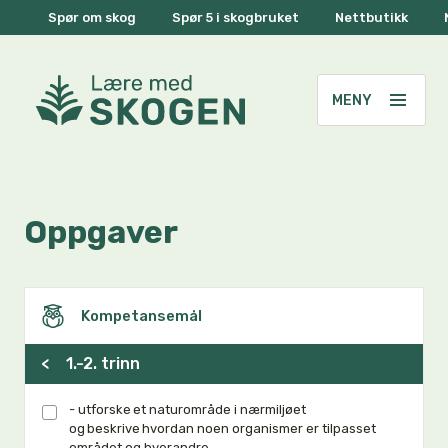
Spør om skog
Spør 5 i skogbruket
Nettbutikk
Oppgaver
Kompetansemål
<
1.-2. trinn
- utforske et naturområde i nærmiljøet
og beskrive hvordan noen organismer er tilpasset
området og hverandre