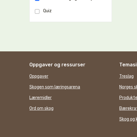
Quiz
Oppgaver og ressurser
Temasi
Oppgaver
Treslag
Skogen som læringsarena
Norges s
Læremidler
Produkte
Ord om skog
Bærekraf
Skog og 