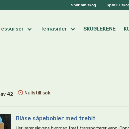
Spør om skog
Spør 5 i sk
ressurser
Temasider
SKOGLEKENE
K
Nullstill søk
2 av 42
Blåse såpebobler med trebit
Her lærer elevene hvordan treet transporterer vann. Oppg