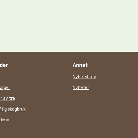
der
Annet
Nyhetsbrev
koger
Nyheter
r av tre
tig skogbruk
klima