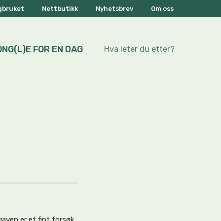
ogbruket
Nettbutikk
Nyhetsbrev
Om oss
ONG(L)E FOR EN DAG
aven er et fint forsøk