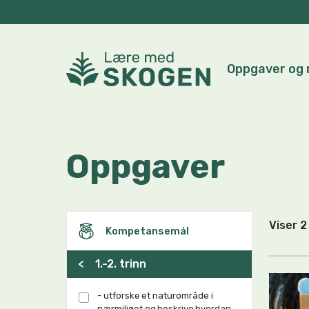
Oppgaver og 
Oppgaver
Viser 
Kompetansemål
<
1.-2. trinn
- utforske et naturområde i
nærmiljøet og beskrive hvordan