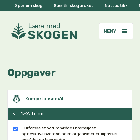
Spør om skog
Spør 5 i skogbruket
Nettbutikk
Oppgaver
Kompetansemål
<
1.-2. trinn
- utforske et naturområde i nærmiljøet
og beskrive hvordan noen organismer er tilpasset
området og hverandre