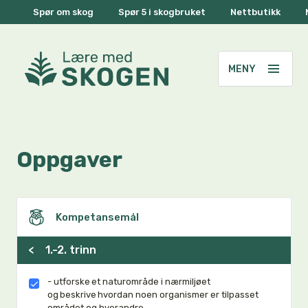
Spør om skog
Spør 5 i skogbruket
Nettbutikk
Oppgaver
Kompetansemål
<
1.-2. trinn
- utforske et naturområde i nærmiljøet
og beskrive hvordan noen organismer er tilpasset
området og hverandre