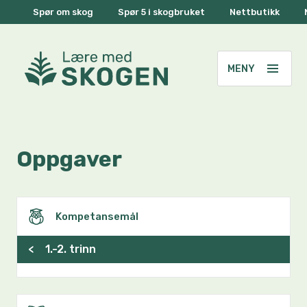
Spør om skog
Spør 5 i skogbruket
Nettbutikk
Oppgaver
Kompetansemål
<
1.-2. trinn