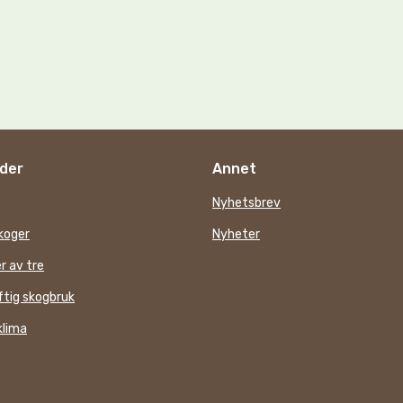
der
Annet
Nyhetsbrev
koger
Nyheter
r av tre
tig skogbruk
klima