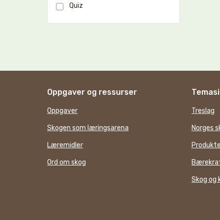
Quiz
Oppgaver og ressurser
Temasi
Oppgaver
Treslag
Skogen som læringsarena
Norges s
Læremidler
Produkte
Ord om skog
Bærekraf
Skog og 