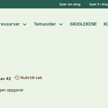
Spør om skog
Spør 5 i sk
ressurser
Temasider
SKOGLEKENE
K
Nullstill søk
0 av 42
gen oppgaver