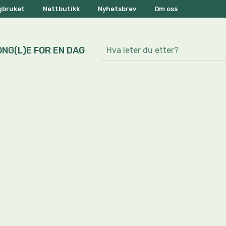
ogbruket
Nettbutikk
Nyhetsbrev
Om oss
ONG(L)E FOR EN DAG