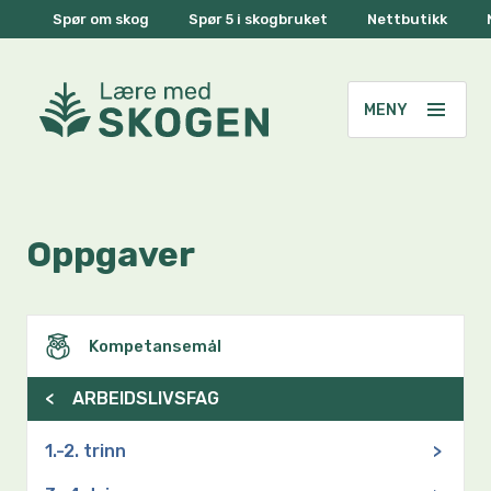
Spør om skog
Spør 5 i skogbruket
Nettbutikk
Oppgaver
Kompetansemål
<
ARBEIDSLIVSFAG
1.-2. trinn
>