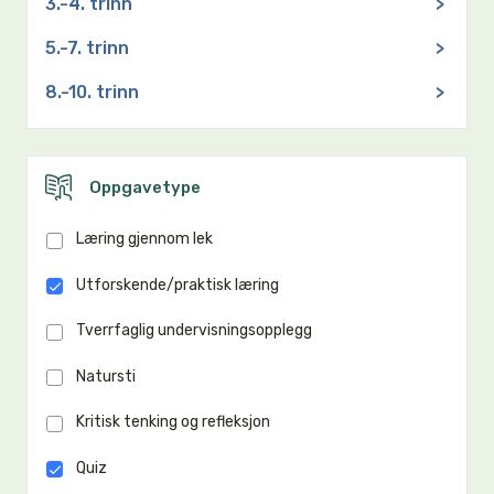
3.-4. trinn
>
5.-7. trinn
>
8.-10. trinn
>
Oppgavetype
Læring gjennom lek
Utforskende/praktisk læring
Tverrfaglig undervisningsopplegg
Natursti
Kritisk tenking og refleksjon
Quiz